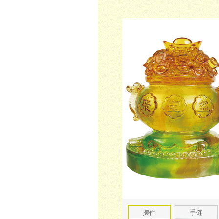
摆件
手链