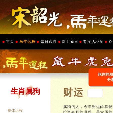
主页
马年运程
每日通胜
网上择日
专卖店地址
Ｏ
想你的朋
分
生肖属狗
财运
属狗的人，今年财运尚算畅
整体运程
投资有利的月份，是农历的