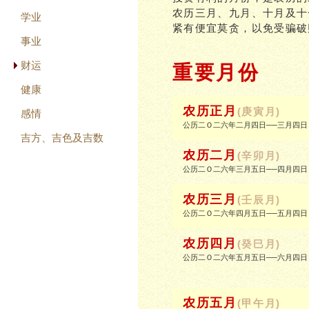
农历三月、九月、十月及十
学业
紧有便宜莫贪，以免受骗破
事业
财运
重要月份
健康
农历正月
(庚寅月)
感情
公历二Ｏ二六年二月四日──三月四日
吉方、吉色及吉数
农历二月
(辛卯月)
公历二Ｏ二六年三月五日──四月四日
农历三月
(壬辰月)
公历二Ｏ二六年四月五日──五月四日
农历四月
(癸巳月)
公历二Ｏ二六年五月五日──六月四日
农历五月
(甲午月)