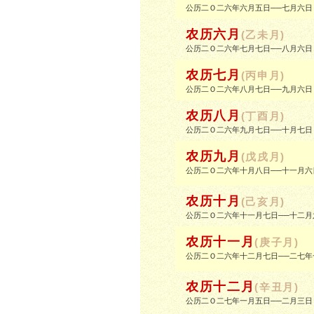
公历二Ｏ二六年六月五日──七月六日
农历六月
(乙未月)
公历二Ｏ二六年七月七日──八月六日
农历七月
(丙申月)
公历二Ｏ二六年八月七日──九月六日
农历八月
(丁酉月)
公历二Ｏ二六年九月七日──十月七日
农历九月
(戊戌月)
公历二Ｏ二六年十月八日──十一月六
农历十月
(己亥月)
公历二Ｏ二六年十一月七日──十二月
农历十一月
(庚子月)
公历二Ｏ二六年十二月七日──二七年
农历十二月
(辛丑月)
公历二Ｏ二七年一月五日──二月三日