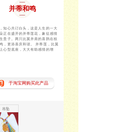
并蒂和鸣
，知心共订白头，这是人生的一大
朵正在盛开的并蒂莲花，象征感情
生贵子。两只比翼并肩的喜鹊在枝
鸣，更添喜庆和谐。 并蒂莲，比翼
上心型底座，大大有助感情的增
于淘宝网购买此产品
吊坠