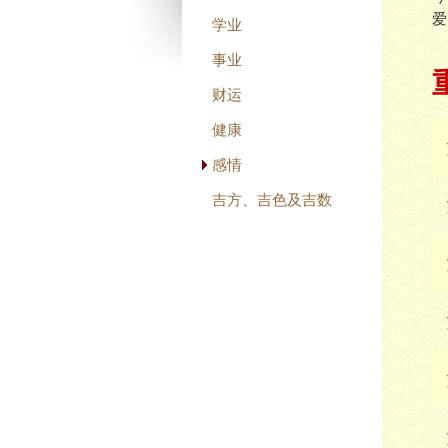
学业
事业
财运
健康
感情
吉方、吉色及吉数