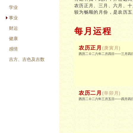
农历正月、三月、六月、十
学业
较为畅顺的月份，是农历五
事业
财运
每月运程
健康
农历正月
(庚寅月)
感情
西历二Ｏ二六年二月四日――三月四
吉方、吉色及吉数
农历二月
(辛卯月)
西历二Ｏ二六年三月五日――四月四