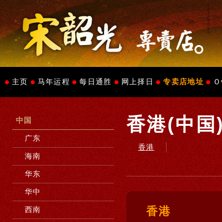
主页
马年运程
每日通胜
网上择日
专卖店地址
Ｏ
香港(中国
中国
广东
香港
海南
华东
华中
香港
西南