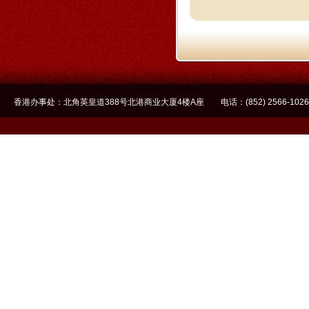
香港办事处：北角英皇道388号北港商业大厦4楼A座 电话：(852) 2566-1026