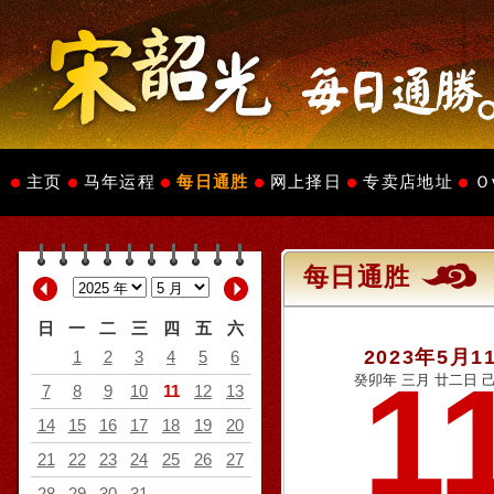
主页
马年运程
每日通胜
网上择日
专卖店地址
Ｏ
每日通胜
日
一
二
三
四
五
六
2023年5月1
1
2
3
4
5
6
1
癸卯年 三月 廿二日 己
7
8
9
10
11
12
13
14
15
16
17
18
19
20
21
22
23
24
25
26
27
28
29
30
31