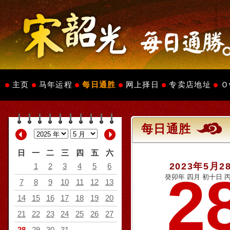
主页
马年运程
每日通胜
网上择日
专卖店地址
Ｏ
每日通胜
日
一
二
三
四
五
六
2023年5月2
1
2
3
4
5
6
2
癸卯年 四月 初十日 丙
7
8
9
10
11
12
13
14
15
16
17
18
19
20
21
22
23
24
25
26
27
28
29
30
31