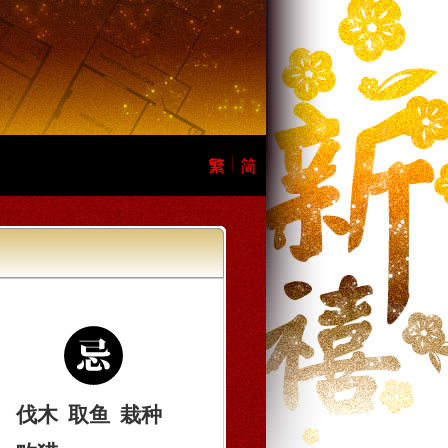
伐木
取鱼
栽种