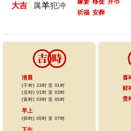
嫁娶
移徙
开巿
大吉
属
羊
犯冲
祈福
安葬
清晨
喜
(子时) 23时 至 01时
财
(丑时) 01时 至 03时
贵
(寅时) 03时 至 05时
早上
(卯时) 05时 至 07时
下午