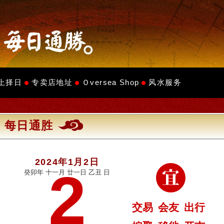
上择日
专卖店地址
Ｏversea Shop
风水服务
每日通胜
2024年1月2日
2
癸卯年 十一月 廿一日 乙丑 日
交易
会友
出行