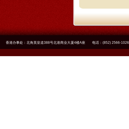
香港办事处：北角英皇道388号北港商业大厦4楼A座 电话：(852) 2566-1026