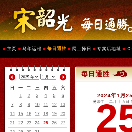
主页
马年运程
每日通胜
网上择日
专卖店地址
Ｏ
每日通胜
日
一
二
三
四
五
六
2024年1月2
1
2
3
4
5
6
2
癸卯年 十二月 十五日 
7
8
9
10
11
12
13
14
15
16
17
18
19
20
21
22
23
24
25
26
27
28
29
30
31