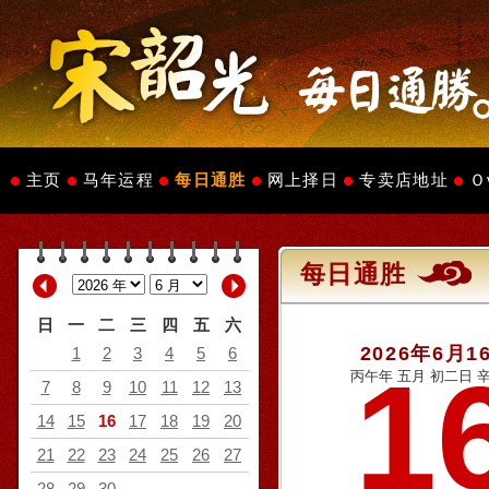
主页
马年运程
每日通胜
网上择日
专卖店地址
Ｏ
每日通胜
日
一
二
三
四
五
六
2026年6月1
1
2
3
4
5
6
1
丙午年 五月 初二日 辛
7
8
9
10
11
12
13
14
15
16
17
18
19
20
21
22
23
24
25
26
27
28
29
30