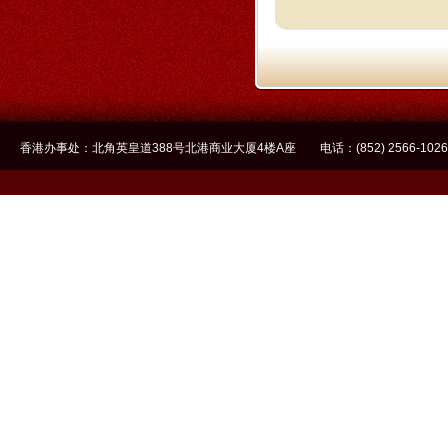
香港办事处：北角英皇道388号北港商业大厦4楼A座 电话：(852) 2566-1026