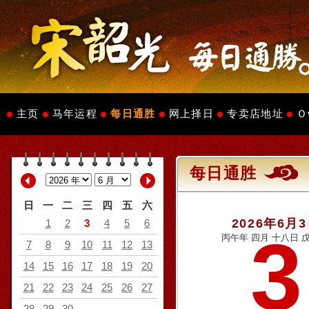
主页
马年运程
每日通胜
网上择日
专卖店地址
Ｏ
每日通胜
日
一
二
三
四
五
六
2026年6月
1
2
3
4
5
6
3
丙午年 四月 十八日 戊
7
8
9
10
11
12
13
14
15
16
17
18
19
20
21
22
23
24
25
26
27
28
29
30