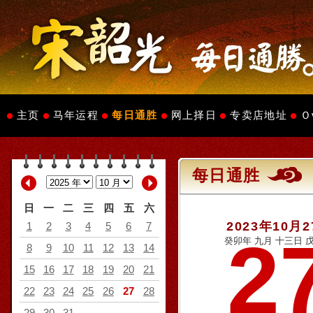
主页
马年运程
每日通胜
网上择日
专卖店地址
Ｏ
每日通胜
日
一
二
三
四
五
六
2023年10月
1
2
3
4
5
6
7
2
癸卯年 九月 十三日 戊
8
9
10
11
12
13
14
15
16
17
18
19
20
21
22
23
24
25
26
27
28
29
30
31