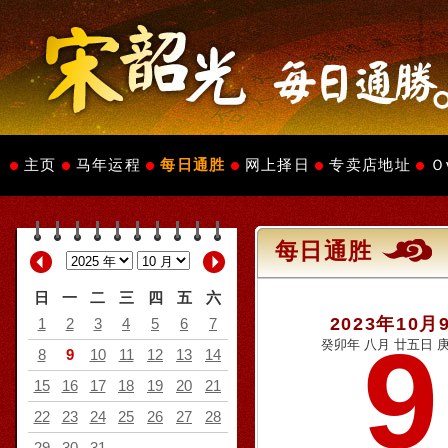
主页
马年运程
每日通胜
网上择日
专卖店地址
Ｏ
每日通胜
日
一
二
三
四
五
六
2023年10月
1
2
3
4
5
6
7
9
癸卯年 八月 廿五日 庚
8
9
10
11
12
13
14
15
16
17
18
19
20
21
22
23
24
25
26
27
28
29
30
31