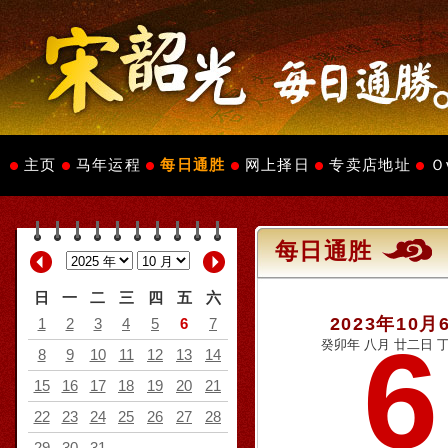
主页
马年运程
每日通胜
网上择日
专卖店地址
Ｏ
每日通胜
日
一
二
三
四
五
六
2023年10月
1
2
3
4
5
6
7
6
癸卯年 八月 廿二日 丁
8
9
10
11
12
13
14
15
16
17
18
19
20
21
22
23
24
25
26
27
28
29
30
31