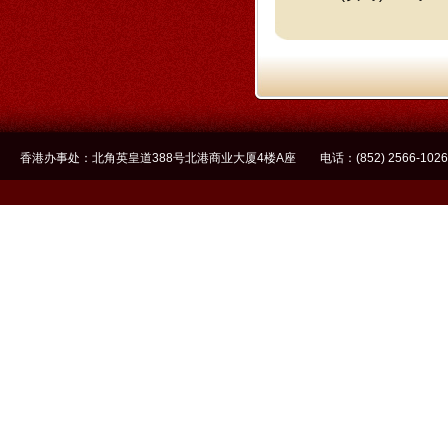
香港办事处：北角英皇道388号北港商业大厦4楼A座 电话：(852) 2566-1026