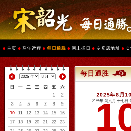
主页
马年运程
每日通胜
网上择日
专卖店地址
Ｏ
每日通胜
日
一
二
三
四
五
六
2025年8月1
1
2
1
乙巳年 闰六月 十七日 
3
4
5
6
7
8
9
10
11
12
13
14
15
16
17
18
19
20
21
22
23
24
25
26
27
28
29
30