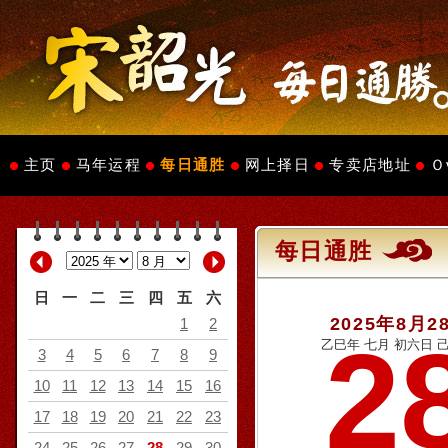
主页
马年运程
每日通胜
网上择日
专卖店地址
Ｏ
每日通胜
日
一
二
三
四
五
六
2025年8月2
1
2
2
乙巳年 七月 初六日 己
3
4
5
6
7
8
9
10
11
12
13
14
15
16
17
18
19
20
21
22
23
24
25
26
27
28
29
30