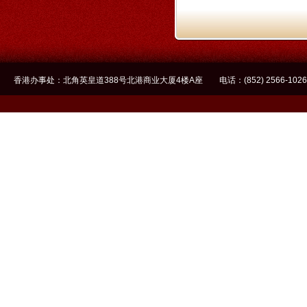
香港办事处：北角英皇道388号北港商业大厦4楼A座 电话：(852) 2566-1026