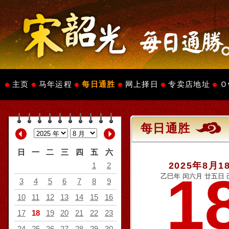
主页
马年运程
每日通胜
网上择日
专卖店地址
Ｏ
每日通胜
日
一
二
三
四
五
六
2025年8月1
1
2
1
乙巳年 闰六月 廿五日 
3
4
5
6
7
8
9
10
11
12
13
14
15
16
17
18
19
20
21
22
23
24
25
26
27
28
29
30