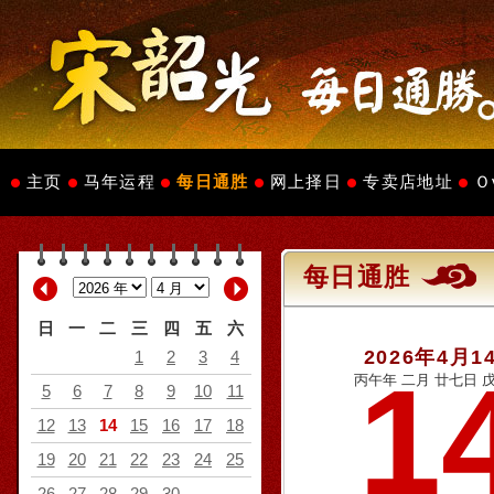
主页
马年运程
每日通胜
网上择日
专卖店地址
Ｏ
每日通胜
日
一
二
三
四
五
六
2026年4月1
1
2
3
4
1
丙午年 二月 廿七日 戊
5
6
7
8
9
10
11
12
13
14
15
16
17
18
19
20
21
22
23
24
25
26
27
28
29
30