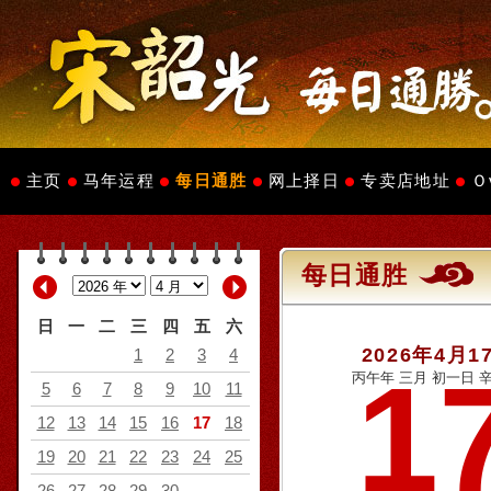
主页
马年运程
每日通胜
网上择日
专卖店地址
Ｏ
每日通胜
日
一
二
三
四
五
六
2026年4月1
1
2
3
4
1
丙午年 三月 初一日 辛
5
6
7
8
9
10
11
12
13
14
15
16
17
18
19
20
21
22
23
24
25
26
27
28
29
30