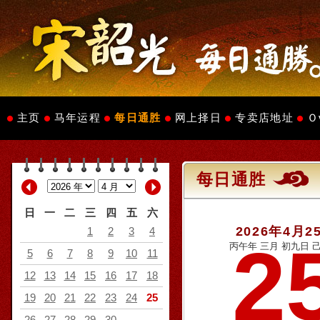
主页
马年运程
每日通胜
网上择日
专卖店地址
Ｏ
每日通胜
日
一
二
三
四
五
六
2026年4月2
1
2
3
4
2
丙午年 三月 初九日 己
5
6
7
8
9
10
11
12
13
14
15
16
17
18
19
20
21
22
23
24
25
26
27
28
29
30