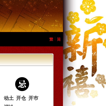
动土
开仓
开巿