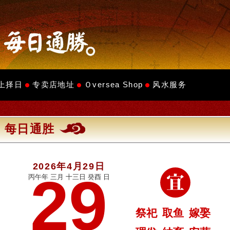
上择日
专卖店地址
Ｏversea Shop
风水服务
每日通胜
2026年4月29日
29
丙午年 三月 十三日 癸酉 日
祭祀
取鱼
嫁娶