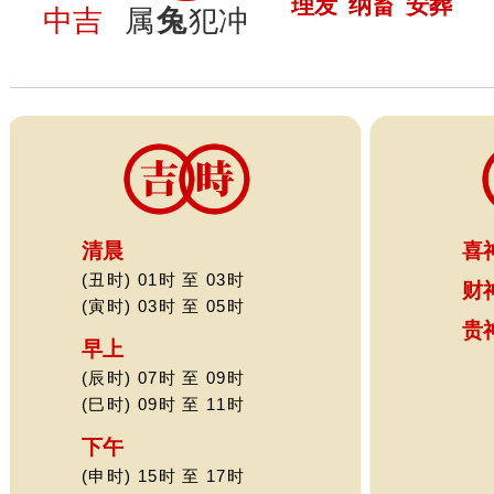
理发
纳畜
安葬
中吉
属
兔
犯冲
清晨
喜
(丑时) 01时 至 03时
财
(寅时) 03时 至 05时
贵
早上
(辰时) 07时 至 09时
(巳时) 09时 至 11时
下午
(申时) 15时 至 17时