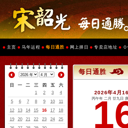
主页
马年运程
每日通胜
网上择日
专卖店地址
Ｏ
每日通胜
日
一
二
三
四
五
六
2026年4月1
1
2
3
4
1
丙午年 二月 廿九日 庚
5
6
7
8
9
10
11
12
13
14
15
16
17
18
19
20
21
22
23
24
25
26
27
28
29
30